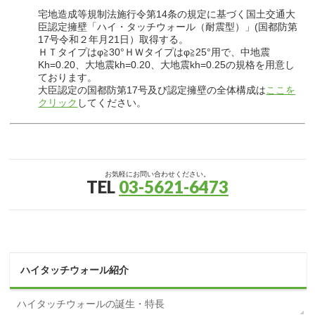
宅地造成等規制法施行令第14条の規定に基づく国土交通大
臣認定擁壁「ハイ・タッチウォール（耐震型）」(国都防第
17号令和２年月21日）取得する。
ＨＴタイプはφ≧30°ＨＷタイプはφ≧25°用で、中地震
Kh=0.20、大地震kh=0.20、大地震kh=0.25の規格を用意し
ております。
大臣認定の国都防第17号及び認定擁壁の全体構成は
ここを
クリック
してください。
お気軽にお問い合わせください。
TEL
03-5621-6473
ハイタッチウォール紹介
ハイタッチウォールの誕生・特長